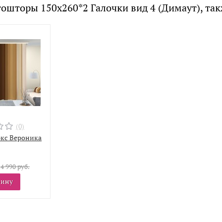
ошторы 150x260*2 Галочки вид 4 (Димаут), та
(0)
кс Вероника
.
4 990 руб.
зину