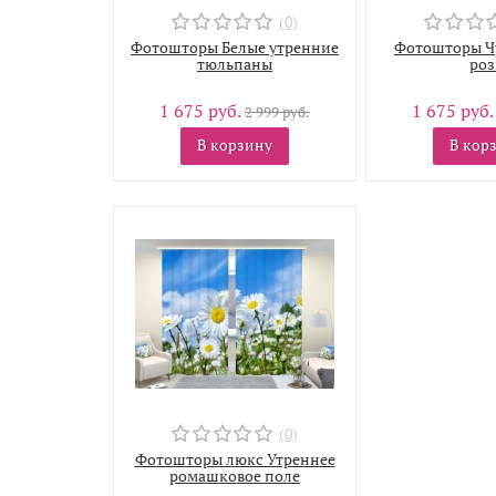
(0)
Фотошторы Белые утренние
Фотошторы Ч
тюльпаны
ро
1 675 руб.
1 675 руб
2 999 руб.
В корзину
В кор
(0)
Фотошторы люкс Утреннее
ромашковое поле