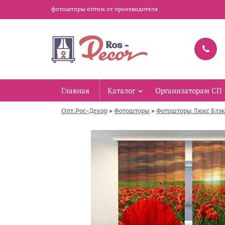
фотошторы оптом от производителя
Главная
Каталог
Организаторам СП
»
»
Опт.Рос-Декор
Фотошторы
Фотошторы Люкс Блэк