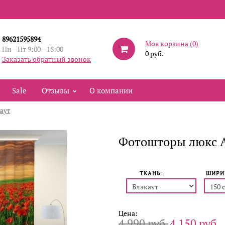
89621595894
Моя корзина (
0
)
Пн—Пт 9:00—18:00
0 руб.
Заказать обратный звонок
Sale
Отзывы
О компании
аут
Фотошторы люкс 
ТКАНЬ:
ШИРИ
Цена:
4 990 руб.
4 150 руб.