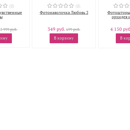
(0)
(0)
увственные
Фотонаволочка Любовь 2
Фотошторы 
зы
орхидея 
.
349 руб.
4 150 ру
2 999 руб.
699 руб.
зину
В корзину
В ко