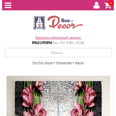
0
Заказать обратный звонок
89621595894
Пн—Пт 9:00—18:00
»
»
Опт.Рос-Декор
Фотошторы
Цветы