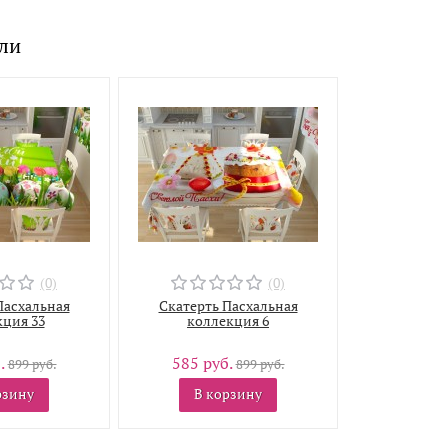
или
(0)
(0)
Пасхальная
Скатерть Пасхальная
ция 33
коллекция 6
.
585 руб.
899 руб.
899 руб.
рзину
В корзину