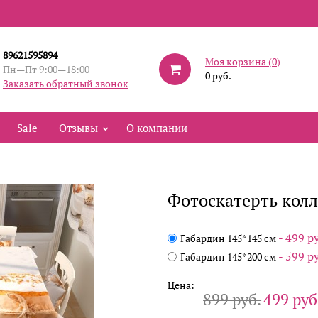
89621595894
Моя корзина (
0
)
Пн—Пт 9:00—18:00
0 руб.
Заказать обратный звонок
Sale
Отзывы
О компании
Фотоскатерть колл
- 499 р
Габардин 145*145 см
- 599 р
Габардин 145*200 см
Цена:
899 руб.
499 руб