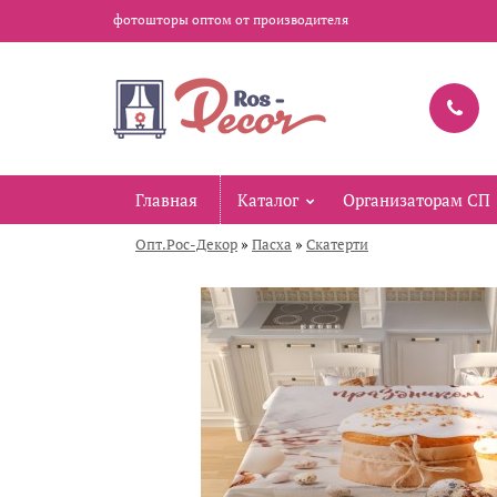
фотошторы оптом от производителя
Главная
Каталог
Организаторам СП
»
»
Опт.Рос-Декор
Пасха
Скатерти