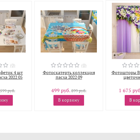
(0)
(0)
феток 4 шт
Фотоскатерть коллекция
Фотошторы В
сха 2022 05
пасха 2022 09
цветочн
499 руб.
1 675 ру
599 руб.
899 руб.
зину
В корзину
В ко