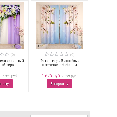
(0)
(0)
еликолепный
Фотошторы Вишнёвые
ый верх
цветочки и бабочки
б.
1 675 руб.
2 999 руб.
2 999 руб.
рзину
В корзину