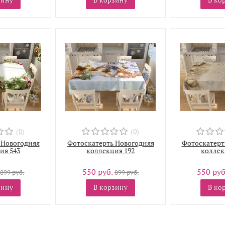
(0)
(0)
 Новогодняя
Фотоскатерть Новогодняя
Фотоскатерт
ия 543
коллекция 192
коллек
550 руб.
550 руб
899 руб.
899 руб.
зину
В корзину
В ко