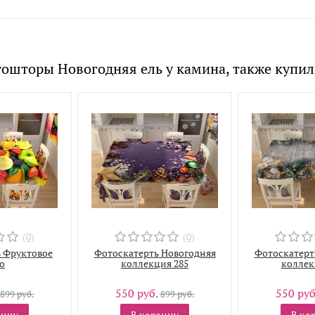
ошторы Новогодняя ель у камина, также купи
(0)
(0)
 Фруктовое
Фотоскатерть Новогодняя
Фотоскатерт
о
коллекция 285
коллек
550 руб.
550 руб
899 руб.
899 руб.
зину
В корзину
В ко