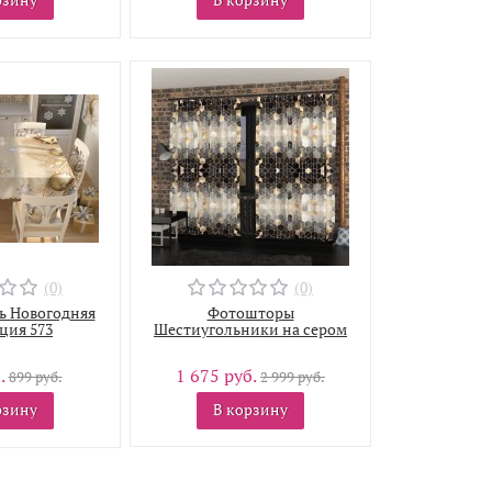
(0)
(0)
ь Новогодняя
Фотошторы
ция 573
Шестиугольники на сером
.
1 675 руб.
899 руб.
2 999 руб.
рзину
В корзину