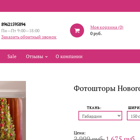
89621595894
Моя корзина (
0
)
Пн—Пт 9:00—18:00
0 руб.
Заказать обратный звонок
Sale
Отзывы
О компании
Фотошторы Нового
ТКАНЬ:
ШИРИ
Цена:
2 999 руб.
1 675 руб.