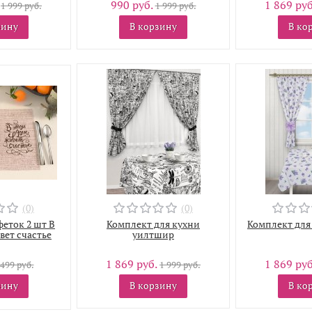
.
990 руб.
1 869 ру
1 999 руб.
1 999 руб.
зину
В корзину
В ко
(0)
(0)
еток 2 шт В
Комплект для кухни
Комплект для
вет счастье
уилтшир
1 869 руб.
1 869 ру
499 руб.
1 999 руб.
зину
В корзину
В ко