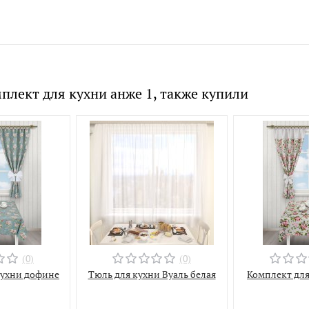
плект для кухни анже 1, также купили
(0)
(0)
кухни дофине
Тюль для кухни Вуаль белая
Комплект для