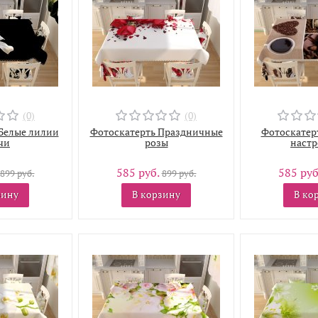
(0)
(0)
Белые лилии
Фотоскатерть Праздничные
Фотоскатер
чи
розы
настр
585 руб.
585 руб
899 руб.
899 руб.
зину
В корзину
В ко