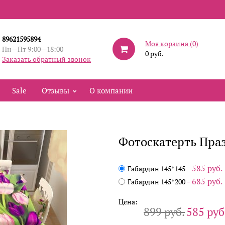
89621595894
Моя корзина (
0
)
Пн—Пт 9:00—18:00
0 руб.
Заказать обратный звонок
Sale
Отзывы
О компании
Фотоскатерть Пр
- 585 руб.
Габардин 145*145
- 685 руб.
Габардин 145*200
Цена:
899 руб.
585 руб