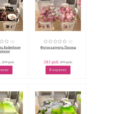
(0)
(0)
ть Кофейное
Фотоскатерть Пионы
оение
.
585 руб.
899 руб.
899 руб.
рзину
В корзину