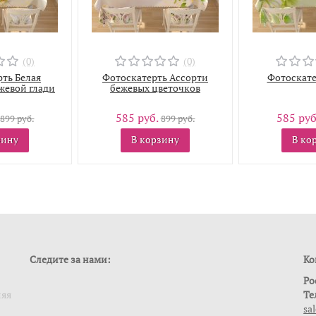
(0)
(0)
ть Белая
Фотоскатерть Ассорти
Фотоскате
жевой глади
бежевых цветочков
585 руб.
585 руб
899 руб.
899 руб.
зину
В корзину
В ко
Следите за нами:
Ко
Ро
ляя
Те
sa