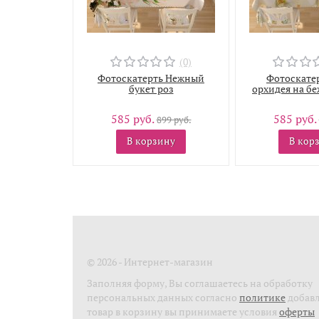
(0)
Фотоскатерть Нежный
Фотоскатер
букет роз
орхидея на бе
585 руб.
585 руб.
899 руб.
В корзину
В кор
© 2026 - Интернет-магазин
Заполняя форму, Вы соглашаетесь на обработку
персональных данных согласно
политике
добав
товар в корзину вы принимаете условия
оферты