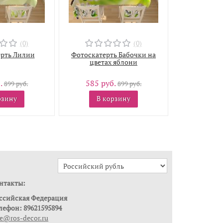
(0)
(0)
рть Лилии
Фотоскатерть Бабочки на
цветах яблони
.
585 руб.
899 руб.
899 руб.
рзину
В корзину
нтакты:
ссийская Федерация
лефон: 89621595894
le@ros-decor.ru