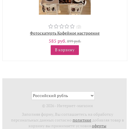
(0)
Фотоскатерть Кофейное настроение
585 руб.
899 руб.
В корзину
© 2026 - Интернет-магазин
Заполняя форму, Вы соглашаетесь на обработку
персональных данных согласно
политике
добавляя товар в
корзину вы принимаете условия
оферты