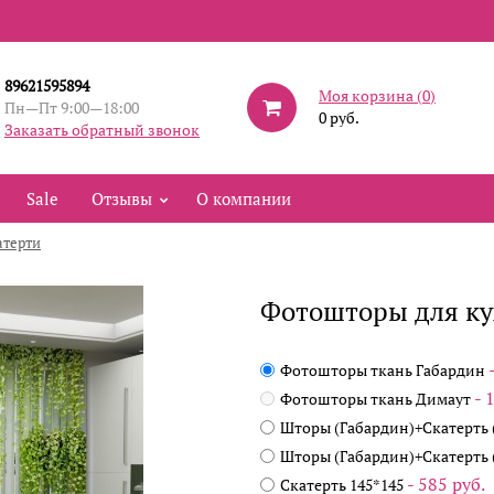
89621595894
Моя корзина (
0
)
Пн—Пт 9:00—18:00
0 руб.
Заказать обратный звонок
Sale
Отзывы
О компании
атерти
Фотошторы для ку
Фотошторы ткань Габардин
- 
Фотошторы ткань Димаут
Шторы (Габардин)+Скатерть (
Шторы (Габардин)+Скатерть (
- 585 руб.
Скатерть 145*145