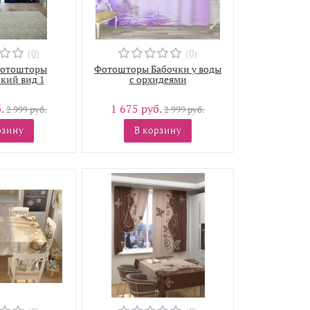
(0)
(0)
фотошторы
Фотошторы Бабочки у воды
кий вид 1
с орхидеями
б.
1 675 руб.
2 999 руб.
2 999 руб.
рзину
В корзину