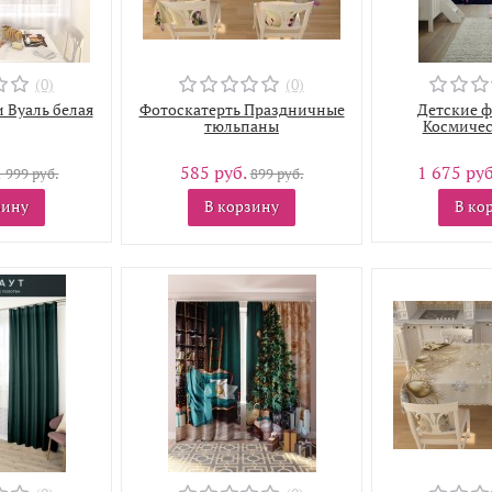
(0)
(0)
 Вуаль белая
Фотоскатерть Праздничные
Детские 
тюльпаны
Космичес
585 руб.
1 675 ру
1 999 руб.
899 руб.
зину
В корзину
В ко