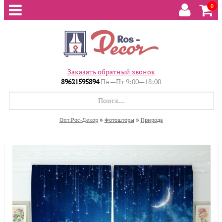
0
Заказать обратный звонок
89621595894
Пн—Пт 9:00—18:00
»
»
Опт.Рос-Декор
Фотошторы
Природа