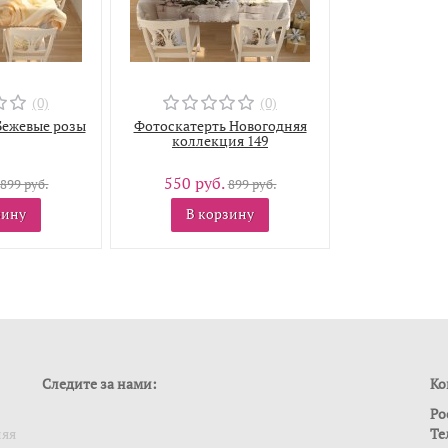
(0)
(0)
Бежевые розы
Фотоскатерть Новогодняя
коллекция 149
550 руб.
899 руб.
899 руб.
зину
В корзину
Следите за нами:
Ко
Ро
ляя
Те