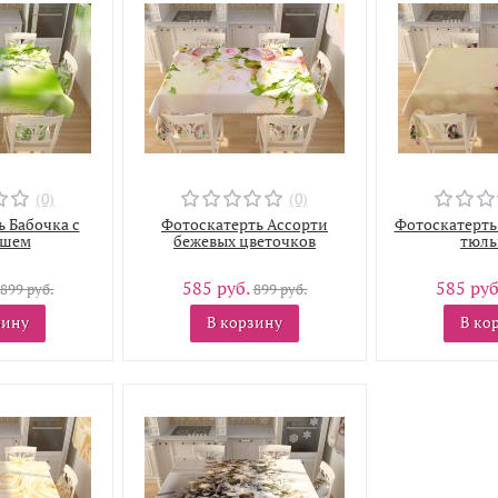
(0)
(0)
 Бабочка с
Фотоскатерть Ассорти
Фотоскатерть
ышем
бежевых цветочков
тюль
585 руб.
585 руб
899 руб.
899 руб.
зину
В корзину
В ко