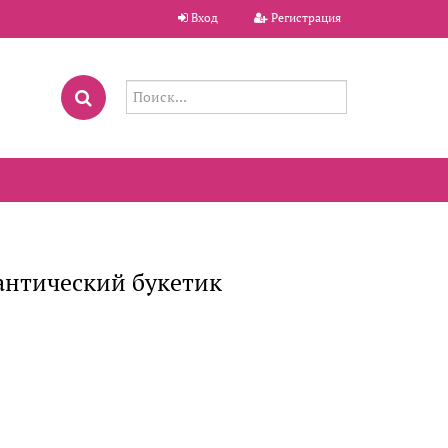
Вход
Регистрация
антический букетик
.